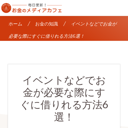
Skip
to
毎
main
日
ホーム
/
お金の知識
/
イベントなどでお金が
更
content
新！
必要な際にすぐに借りれる方法6選！
お
金
の
メ
デ
ィ
ア
イベントなどでお
カ
フ
ェ
金が必要な際にす
ぐに借りれる方法6
選！